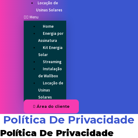
Locação de
Usinas Solares
Menu
Home
Energia por
Assinatura
Kit Energia
Solar
Streaming
Instalação
de Wallbox
Locação de
Usinas
Solares
Área do cliente
Política De Privacidade
Política De Privacidade