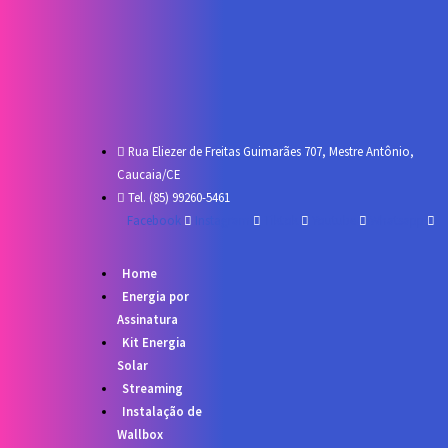
Ir
para
o
conteúdo
Rua Eliezer de Freitas Guimarães 707, Mestre Antônio,
Caucaia/CE
Tel. (85) 99260-5461
Facebook
Instagram
Tiktok
Youtube
Whatsapp
Home
Energia por
Assinatura
Kit Energia
Solar
Streaming
Instalação de
Wallbox