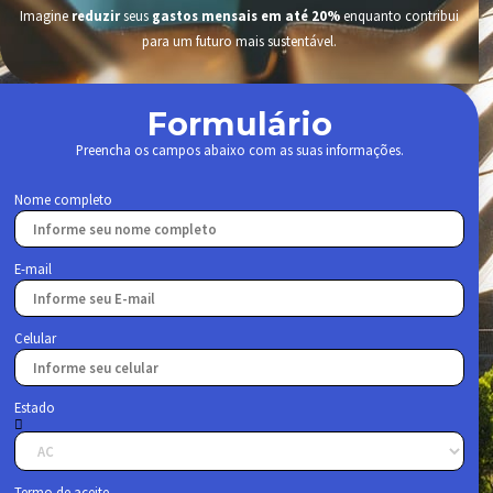
Imagine
reduzir
seus
gastos mensais em até 20%
enquanto contribui
para um futuro mais sustentável.
Formulário
Preencha os campos abaixo com as suas informações.
Nome completo
E-mail
Celular
Estado
Termo de aceite