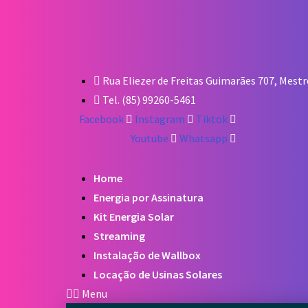
Ir
para
o
conteúdo
Rua Eliezer de Freitas Guimarães 707, Mest
Tel. (85) 99260-5461
Facebook
Instagram
Tiktok
Youtube
Whatsapp
Home
Energia por Assinatura
Kit Energia Solar
Streaming
Instalação de Wallbox
Locação de Usinas Solares
Menu