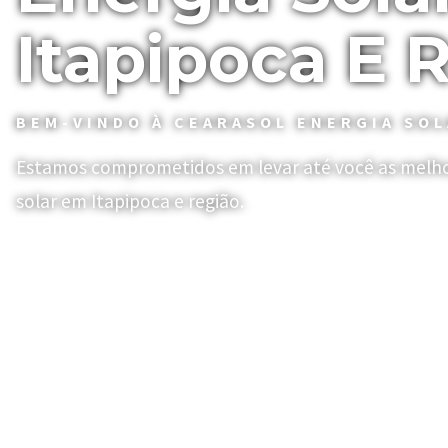
Itapipoca E 
BEM-VINDO À CEARASOL ENERGIA SO
Estamos comprometidos em levar até você as melho
solar em Itapipoca e região.